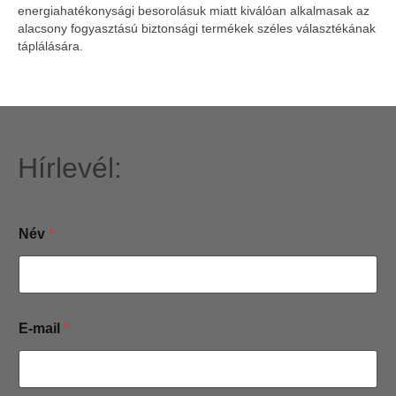
energiahatékonysági besorolásuk miatt kiválóan alkalmasak az
alacsony fogyasztású biztonsági termékek széles választékának
táplálására.
Hírlevél:
*
Név
*
*
*
E-mail
*