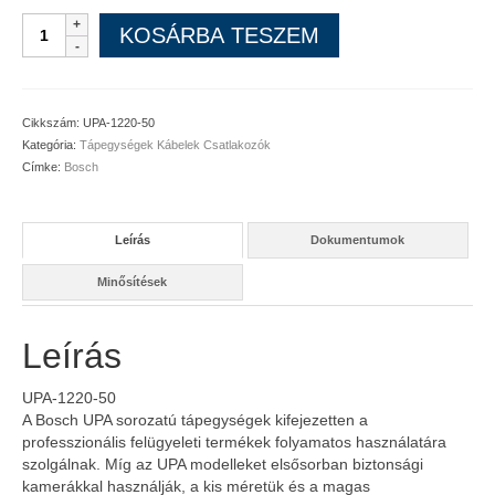
UPA-
KOSÁRBA TESZEM
1220-
50Tápegység
230VAC/12VDC
1A
Cikkszám:
UPA-1220-50
mennyiség
Kategória:
Tápegységek Kábelek Csatlakozók
Címke:
Bosch
Leírás
Dokumentumok
Minősítések
Leírás
UPA-1220-50
A Bosch UPA sorozatú tápegységek kifejezetten a
professzionális felügyeleti termékek folyamatos használatára
szolgálnak. Míg az UPA modelleket elsősorban biztonsági
kamerákkal használják, a kis méretük és a magas