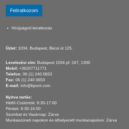
Feliratkozom
Hírújságról leiratkozás
Üzlet:
1034, Budapest, Bécsi út 125.
Levelezési cím:
Budapest 1034 pf.:167, 1300
Mobil:
+36207711771
Telefon
: 06 (1) 240 0653
Fax:
06 (1) 240 0653
E-mail:
info@bpont.com
Nyitva tartás:
Hétfő-Csütörtök: 8:30-17:00
Péntek: 8:30-16:00
Szombat és Vasárnap: Zárva
Munkaszüneti napokon és áthelyezett munkanapokon: Zárva