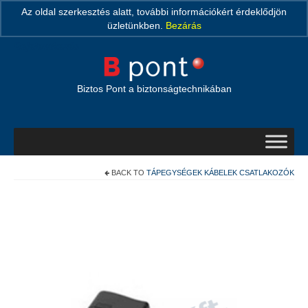
Search Button
Search
Az oldal szerkesztés alatt, további információkért érdeklődjön
for:
üzletünkben.
Bezárás
Bejelentkezés
Biztos Pont a biztonságtechnikában
BACK TO
TÁPEGYSÉGEK KÁBELEK CSATLAKOZÓK