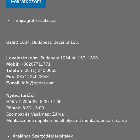
Feliratkozom
Hírújságról leiratkozás
Üzlet:
1034, Budapest, Bécsi út 125.
Levelezési cím:
Budapest 1034 pf.:167, 1300
Mobil:
+36207711771
Telefon
: 06 (1) 240 0653
Fax:
06 (1) 240 0653
E-mail:
info@bpont.com
Nyitva tartás:
Hétfő-Csütörtök: 8:30-17:00
Péntek: 8:30-16:00
Szombat és Vasárnap: Zárva
Munkaszüneti napokon és áthelyezett munkanapokon: Zárva
Általános Szerződési feltételek