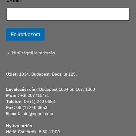
E-mail
*
-
m
a
i
l
N
Feliratkozom
é
v
Hírújságról leiratkozás
Üzlet:
1034, Budapest, Bécsi út 125.
Levelezési cím:
Budapest 1034 pf.:167, 1300
Mobil:
+36207711771
Telefon
: 06 (1) 240 0653
Fax:
06 (1) 240 0653
E-mail:
info@bpont.com
Nyitva tartás:
Hétfő-Csütörtök: 8:30-17:00