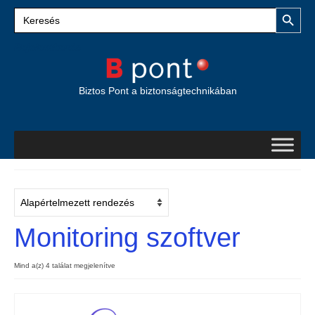
Search Button
Search
for:
Bejelentkezés
Biztos Pont a biztonságtechnikában
Monitoring szoftver
Mind a(z) 4 találat megjelenítve