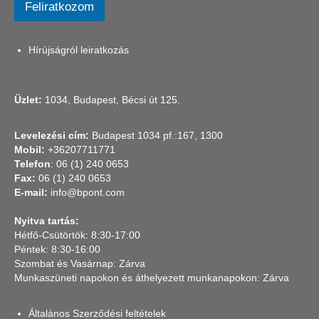
Feliratkozom
i
l
E
Hírújságról leiratkozás
-
m
a
i
Üzlet:
1034, Budapest, Bécsi út 125.
l
Levelezési cím:
Budapest 1034 pf.:167, 1300
Mobil:
+36207711771
Telefon
: 06 (1) 240 0653
Fax:
06 (1) 240 0653
E-mail:
info@bpont.com
Nyitva tartás:
Hétfő-Csütörtök: 8:30-17:00
Péntek: 8:30-16:00
Szombat és Vasárnap: Zárva
Munkaszüneti napokon és áthelyezett munkanapokon: Zárva
Általános Szerződési feltételek