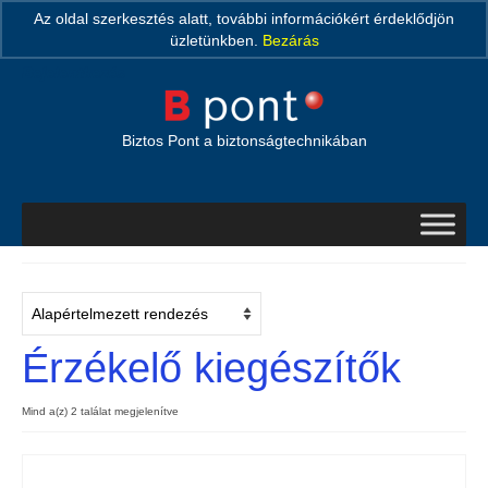
Search Button
Search
Az oldal szerkesztés alatt, további információkért érdeklődjön
for:
üzletünkben.
Bezárás
Bejelentkezés
Biztos Pont a biztonságtechnikában
Érzékelő kiegészítők
Mind a(z) 2 találat megjelenítve