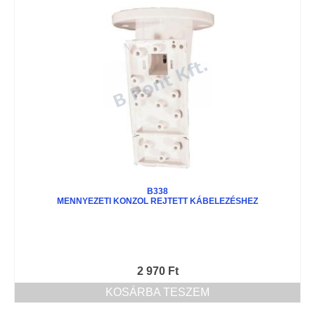
B338
MENNYEZETI KONZOL REJTETT KÁBELEZÉSHEZ
2 970
Ft
KOSÁRBA TESZEM