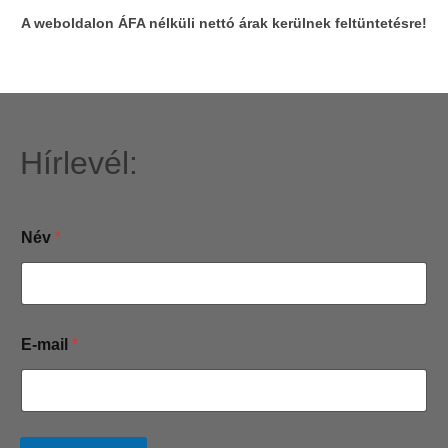
A weboldalon ÁFA nélküli nettó árak kerülnek feltüntetésre!
Hírlevél:
Név
*
N
E-mail
*
é
v
E
-
m
a