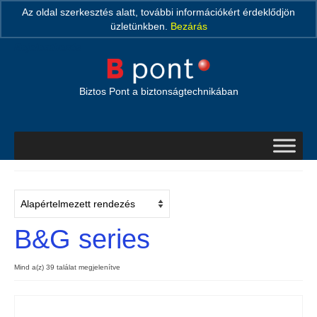
Search Button
Search
Az oldal szerkesztés alatt, további információkért érdeklődjön
for:
üzletünkben.
Bezárás
Bejelentkezés
Biztos Pont a biztonságtechnikában
B&G series
Mind a(z) 39 találat megjelenítve