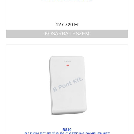
127 720
Ft
KOSÁRBA TESZEM
B810
RADION RF VEVŐ B ÉS G SZÉRIÁS PANELEKHEZ