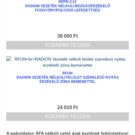
RFPR-C12
RADION VEZETÉK NÉLKÜLI MOZGÁSÉRZÉKELŐ
FÜGGYÖNY/FOLYOSÓ LEFEDETTSÉG
36 000
Ft
KOSÁRBA TESZEM
RFUN
RADION VEZETÉK NÉLKÜLI FELÜLET SZERELÉSŰ NYITÁS
ÉRZÉKELŐ ZÓNA BEMENETTEL
24 010
Ft
KOSÁRBA TESZEM
A weboldalon ÁFA nélküli nettó árak kerülnek feltüntetésre!