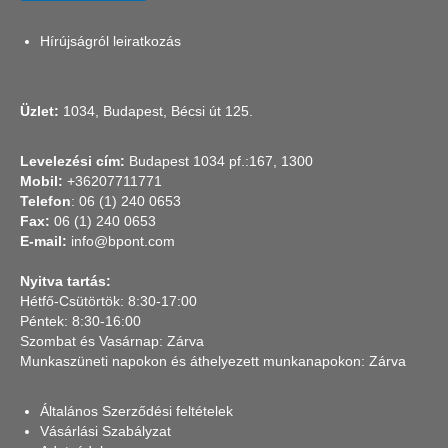
Hírújságról leiratkozás
Üzlet:
1034, Budapest, Bécsi út 125.
Levelezési cím:
Budapest 1034 pf.:167, 1300
Mobil:
+36207711771
Telefon
: 06 (1) 240 0653
Fax:
06 (1) 240 0653
E-mail:
info@bpont.com
Nyitva tartás:
Hétfő-Csütörtök: 8:30-17:00
Péntek: 8:30-16:00
Szombat és Vasárnap: Zárva
Munkaszüneti napokon és áthelyezett munkanapokon: Zárva
Általános Szerződési feltételek
Vásárlási Szabályzat